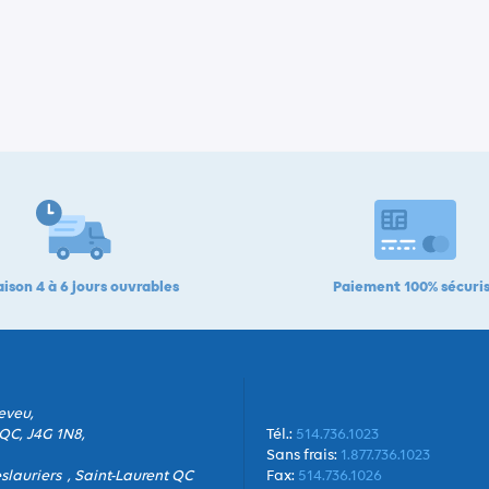
aison 4 à 6 jours ouvrables
Paiement 100% sécuri
eveu,
QC, J4G 1N8,
Tél.:
514.736.1023
Sans frais:
1.877.736.1023
slauriers , Saint-Laurent QC
Fax:
514.736.1026