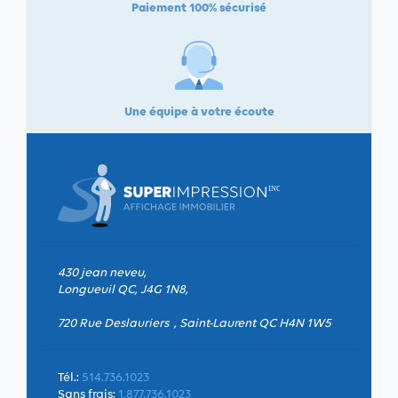
Paiement 100% sécurisé
Une équipe à votre écoute
430 jean neveu,
Longueuil QC, J4G 1N8,
720 Rue Deslauriers , Saint-Laurent QC H4N 1W5
Tél.:
514.736.1023
Sans frais:
1.877.736.1023