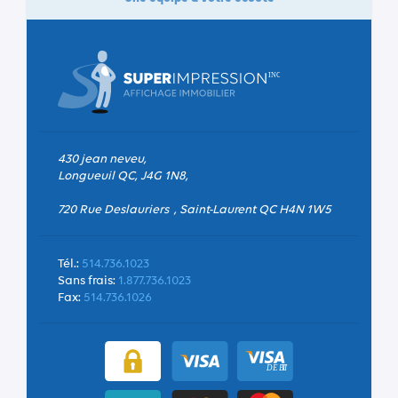
430 jean neveu,
Longueuil QC, J4G 1N8,
720 Rue Deslauriers , Saint-Laurent QC H4N 1W5
Tél.:
514.736.1023
Sans frais:
1.877.736.1023
Fax:
514.736.1026