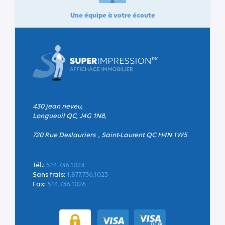
Une équipe à votre écoute
430 jean neveu,
Longueuil QC, J4G 1N8,
720 Rue Deslauriers , Saint-Laurent QC H4N 1W5
Tél.:
514.736.1023
Sans frais:
1.877.736.1023
Fax:
514.736.1026